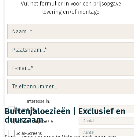
Vul het formulier in voor een prijsopgave
levering en/of montage
Interesse in:
Buitenjaloezieën | Exclusief en
Solar-Rolluik
duurzaam
Solar-Buitenjaloezie
Solar-Screens