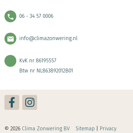
06 - 34 57 0006
info@climazonwering.nl
KvK nr 86195557
Btw nr NL863892012B01
© 2026
Clima Zonwering BV
Sitemap
|
Privacy